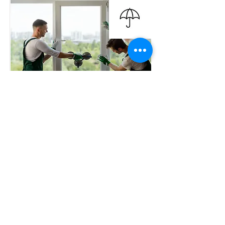
Privathaftpflichtversicher
ung
Schutz vor finanziellen Folgen bei
Personen- oder Sachschäden mit der
Privathaftpflichtversicherung.
Mehr lesen