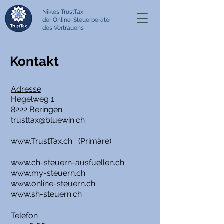
Nikles TrustTax
der Online-Steuerberater
des Vertrauens
Kontakt
Adresse
Hegelweg 1
8222 Beringen
trusttax@bluewin.ch
www.TrustTax.ch
(Primäre)
www.ch-steuern-ausfuellen.ch
www.my-steuern.ch
www.online-steuern.ch
www.sh-steuern.ch
Telefon